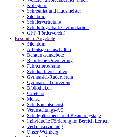
Kollegium
Sekretariat und Hausmeister
Silentium
Schülervertretung
Schulpflegschaft/Elternmitarbeit
GFF (Förderverein)
Besondere Angebote
Silentium
Arbeitsgemeinschaften
Beratungsangebote
Berufliche Orientierung
Fahrtenprogramm
Schulpartnerschaften
Gymnasial-Ruderverein
Gymnasial-Turnverein
Bibliotheken
Cafeteria
Mensa
Schulsanitätsdienst
Veranstaltungs-AG
Schulgottesdienst und Besinnungstage
Individuelle Förderung im Bereich Lernen
Verkehrserziehung
Unser Weinberg