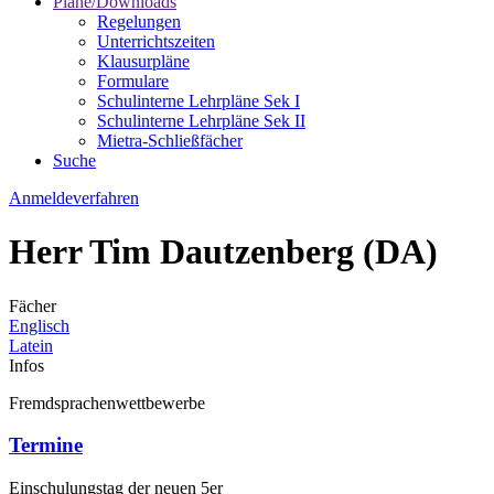
Pläne/Downloads
Regelungen
Unterrichtszeiten
Klausurpläne
Formulare
Schulinterne Lehrpläne Sek I
Schulinterne Lehrpläne Sek II
Mietra-Schließfächer
Suche
Anmeldeverfahren
Herr Tim Dautzenberg (DA)
Fächer
Englisch
Latein
Infos
Fremdsprachenwettbewerbe
Termine
Einschulungstag der neuen 5er