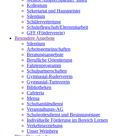
Kollegium
Sekretariat und Hausmeister
Silentium
Schülervertretung
Schulpflegschaft/Elternmitarbeit
GFF (Förderverein)
Besondere Angebote
Silentium
Arbeitsgemeinschaften
Beratungsangebote
Berufliche Orientierung
Fahrtenprogramm
Schulpartnerschaften
Gymnasial-Ruderverein
Gymnasial-Turnverein
Bibliotheken
Cafeteria
Mensa
Schulsanitätsdienst
Veranstaltungs-AG
Schulgottesdienst und Besinnungstage
Individuelle Förderung im Bereich Lernen
Verkehrserziehung
Unser Weinberg