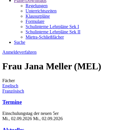
Pläne/Downloads
Regelungen
Unterrichtszeiten
Klausurpläne
Formulare
Schulinterne Lehrpläne Sek I
Schulinterne Lehrpläne Sek II
Mietra-Schließfächer
Suche
Anmeldeverfahren
Frau Jana Meller (MEL)
Fächer
Englisch
Französisch
Termine
Einschulungstag der neuen 5er
Mi., 02.09.2026
Mi., 02.09.2026
Aktuelles