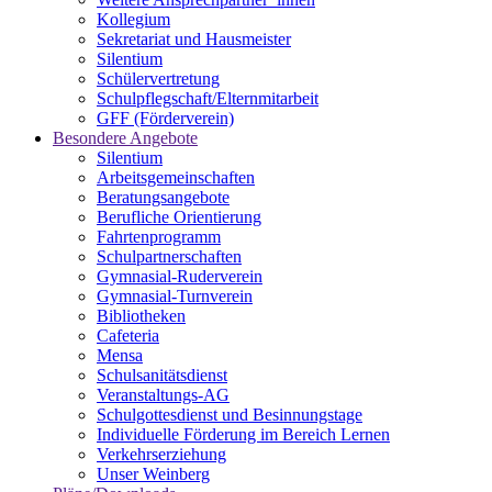
Kollegium
Sekretariat und Hausmeister
Silentium
Schülervertretung
Schulpflegschaft/Elternmitarbeit
GFF (Förderverein)
Besondere Angebote
Silentium
Arbeitsgemeinschaften
Beratungsangebote
Berufliche Orientierung
Fahrtenprogramm
Schulpartnerschaften
Gymnasial-Ruderverein
Gymnasial-Turnverein
Bibliotheken
Cafeteria
Mensa
Schulsanitätsdienst
Veranstaltungs-AG
Schulgottesdienst und Besinnungstage
Individuelle Förderung im Bereich Lernen
Verkehrserziehung
Unser Weinberg