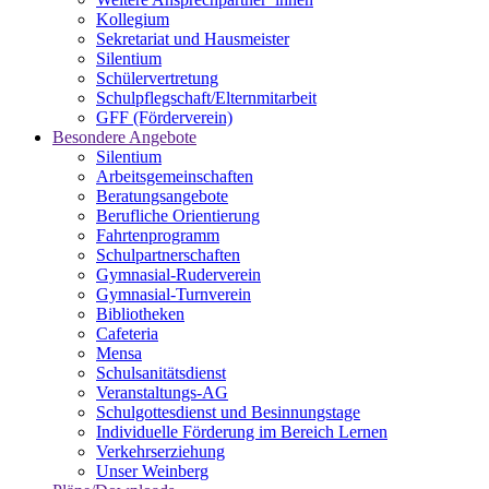
Kollegium
Sekretariat und Hausmeister
Silentium
Schülervertretung
Schulpflegschaft/Elternmitarbeit
GFF (Förderverein)
Besondere Angebote
Silentium
Arbeitsgemeinschaften
Beratungsangebote
Berufliche Orientierung
Fahrtenprogramm
Schulpartnerschaften
Gymnasial-Ruderverein
Gymnasial-Turnverein
Bibliotheken
Cafeteria
Mensa
Schulsanitätsdienst
Veranstaltungs-AG
Schulgottesdienst und Besinnungstage
Individuelle Förderung im Bereich Lernen
Verkehrserziehung
Unser Weinberg