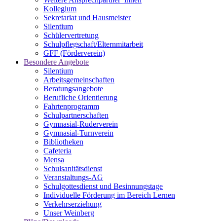
Kollegium
Sekretariat und Hausmeister
Silentium
Schülervertretung
Schulpflegschaft/Elternmitarbeit
GFF (Förderverein)
Besondere Angebote
Silentium
Arbeitsgemeinschaften
Beratungsangebote
Berufliche Orientierung
Fahrtenprogramm
Schulpartnerschaften
Gymnasial-Ruderverein
Gymnasial-Turnverein
Bibliotheken
Cafeteria
Mensa
Schulsanitätsdienst
Veranstaltungs-AG
Schulgottesdienst und Besinnungstage
Individuelle Förderung im Bereich Lernen
Verkehrserziehung
Unser Weinberg