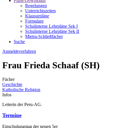
Pläne/Downloads
Regelungen
Unterrichtszeiten
Klausurpläne
Formulare
Schulinterne Lehrpläne Sek I
Schulinterne Lehrpläne Sek II
Mietra-Schließfächer
Suche
Anmeldeverfahren
Frau Frieda Schaaf (SH)
Fächer
Geschichte
Katholische Religion
Infos
Leiterin der Peru-AG.
Termine
Einschulungstag der neuen 5er