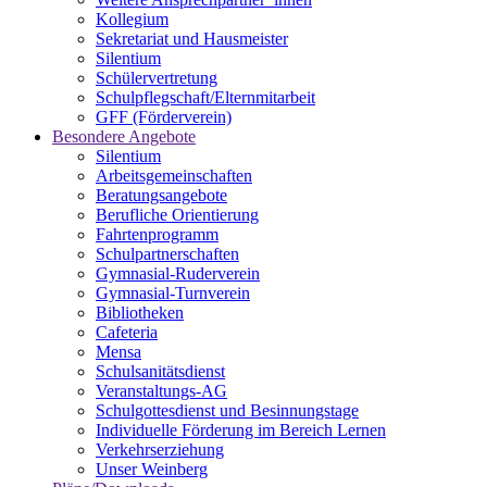
Kollegium
Sekretariat und Hausmeister
Silentium
Schülervertretung
Schulpflegschaft/Elternmitarbeit
GFF (Förderverein)
Besondere Angebote
Silentium
Arbeitsgemeinschaften
Beratungsangebote
Berufliche Orientierung
Fahrtenprogramm
Schulpartnerschaften
Gymnasial-Ruderverein
Gymnasial-Turnverein
Bibliotheken
Cafeteria
Mensa
Schulsanitätsdienst
Veranstaltungs-AG
Schulgottesdienst und Besinnungstage
Individuelle Förderung im Bereich Lernen
Verkehrserziehung
Unser Weinberg