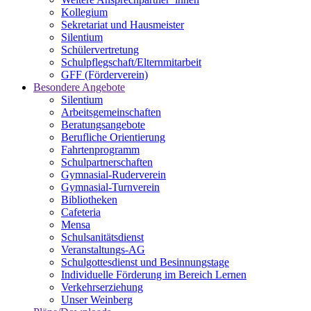
Kollegium
Sekretariat und Hausmeister
Silentium
Schülervertretung
Schulpflegschaft/Elternmitarbeit
GFF (Förderverein)
Besondere Angebote
Silentium
Arbeitsgemeinschaften
Beratungsangebote
Berufliche Orientierung
Fahrtenprogramm
Schulpartnerschaften
Gymnasial-Ruderverein
Gymnasial-Turnverein
Bibliotheken
Cafeteria
Mensa
Schulsanitätsdienst
Veranstaltungs-AG
Schulgottesdienst und Besinnungstage
Individuelle Förderung im Bereich Lernen
Verkehrserziehung
Unser Weinberg