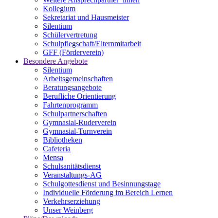
Kollegium
Sekretariat und Hausmeister
Silentium
Schülervertretung
Schulpflegschaft/Elternmitarbeit
GFF (Förderverein)
Besondere Angebote
Silentium
Arbeitsgemeinschaften
Beratungsangebote
Berufliche Orientierung
Fahrtenprogramm
Schulpartnerschaften
Gymnasial-Ruderverein
Gymnasial-Turnverein
Bibliotheken
Cafeteria
Mensa
Schulsanitätsdienst
Veranstaltungs-AG
Schulgottesdienst und Besinnungstage
Individuelle Förderung im Bereich Lernen
Verkehrserziehung
Unser Weinberg