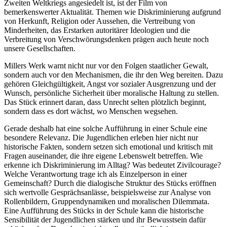
Zweiten Weltkriegs angesiedelt ist, ist der Film von
bemerkenswerter Aktualität. Themen wie Diskriminierung aufgrund
von Herkunft, Religion oder Aussehen, die Vertreibung von
Minderheiten, das Erstarken autoritärer Ideologien und die
Verbreitung von Verschwörungsdenken prägen auch heute noch
unsere Gesellschaften.
Millers Werk warnt nicht nur vor den Folgen staatlicher Gewalt,
sondern auch vor den Mechanismen, die ihr den Weg bereiten. Dazu
gehören Gleichgültigkeit, Angst vor sozialer Ausgrenzung und der
Wunsch, persönliche Sicherheit über moralische Haltung zu stellen.
Das Stück erinnert daran, dass Unrecht selten plötzlich beginnt,
sondern dass es dort wächst, wo Menschen wegsehen.
Gerade deshalb hat eine solche Aufführung in einer Schule eine
besondere Relevanz. Die Jugendlichen erleben hier nicht nur
historische Fakten, sondern setzen sich emotional und kritisch mit
Fragen auseinander, die ihre eigene Lebenswelt betreffen. Wie
erkenne ich Diskriminierung im Alltag? Was bedeutet Zivilcourage?
Welche Verantwortung trage ich als Einzelperson in einer
Gemeinschaft? Durch die dialogische Struktur des Stücks eröffnen
sich wertvolle Gesprächsanlässe, beispielsweise zur Analyse von
Rollenbildern, Gruppendynamiken und moralischen Dilemmata.
Eine Aufführung des Stücks in der Schule kann die historische
Sensibilität der Jugendlichen stärken und ihr Bewusstsein dafür