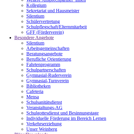
Kollegium
Sekretariat und Hausmeister
Silentium
Schülervertretung
Schulpflegschaft/Elternmitarbeit
GFF (Förderverein)
Besondere Angebote
Silentium
Arbeitsgemeinschaften
Beratungsangebote
Berufliche Orientierung
Fahrtenprogramm
Schulpartnerschaften
Gymnasial-Ruderverein
Gymnasial-Turnverein
Bibliotheken
Cafeteria
Mensa
Schulsanitätsdienst
Veranstaltungs-AG
Schulgottesdienst und Besinnungstage
Individuelle Förderung im Bereich Lernen
Verkehrserziehung
Unser Weinberg