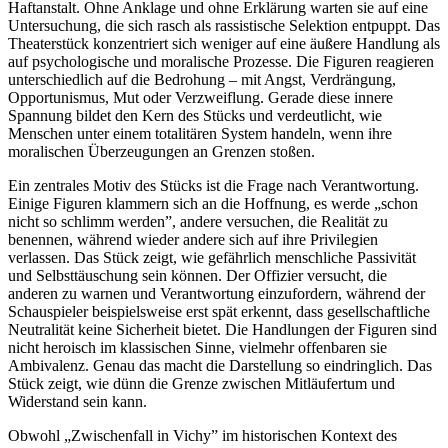
Haftanstalt. Ohne Anklage und ohne Erklärung warten sie auf eine
Untersuchung, die sich rasch als rassistische Selektion entpuppt. Das
Theaterstück konzentriert sich weniger auf eine äußere Handlung als
auf psychologische und moralische Prozesse. Die Figuren reagieren
unterschiedlich auf die Bedrohung – mit Angst, Verdrängung,
Opportunismus, Mut oder Verzweiflung. Gerade diese innere
Spannung bildet den Kern des Stücks und verdeutlicht, wie
Menschen unter einem totalitären System handeln, wenn ihre
moralischen Überzeugungen an Grenzen stoßen.
Ein zentrales Motiv des Stücks ist die Frage nach Verantwortung.
Einige Figuren klammern sich an die Hoffnung, es werde „schon
nicht so schlimm werden”, andere versuchen, die Realität zu
benennen, während wieder andere sich auf ihre Privilegien
verlassen. Das Stück zeigt, wie gefährlich menschliche Passivität
und Selbsttäuschung sein können. Der Offizier versucht, die
anderen zu warnen und Verantwortung einzufordern, während der
Schauspieler beispielsweise erst spät erkennt, dass gesellschaftliche
Neutralität keine Sicherheit bietet. Die Handlungen der Figuren sind
nicht heroisch im klassischen Sinne, vielmehr offenbaren sie
Ambivalenz. Genau das macht die Darstellung so eindringlich. Das
Stück zeigt, wie dünn die Grenze zwischen Mitläufertum und
Widerstand sein kann.
Obwohl „Zwischenfall in Vichy” im historischen Kontext des