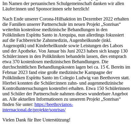
Im Namen der peruanischen Schulgemeinschaft danken wir allen
Läufer:innen und Sponsor:innen sehr herzlich!
Nach Ende unserer Corona-Hilfsaktion im Dezember 2022 erhalten
die Familien unserer Partnerschule im neuen Projekt „Sonrisas“
weiterhin kostenlose medizinische Behandlungen in den
Polikliniken Espíritu Santo in Arequipa, nun allerdings fokussiert
auf die Fachbereiche Zahnmedizin, Augenheilkunde (inkl.
Augenoptik) und Kinderheilkunde sowie Leistungen des Labors
und der Apotheke. Von Januar bis Juni 2023 haben sich knapp 130
Schüler:innen in den Polikliniken behandeln lassen, dies entsprach
etwa 370 kostenlosen medizinischen Behandlungen. Die
durchschnittlichen Behandlungskosten lagen bei ca. 15 €. Bereits im
Februar 2023 fand eine große medizinische Kampagne der
Polikliniken Espíritu Santo im Colegio Ludwig van Beethoven statt.
Hierbei konnten die Schüler:innen zahn- und augenmedizinische
Kontrolluntersuchungen kostenfrei erhalten. Etwa 150 Schülerinnen
und Schüler der Partnerschule nahmen dieses wunderbare Angebot
an. Alle aktuellen Informationen zu unserem Projekt „Sonrisas“
finden Sie unter:
https://beethovianos-
internacional.de/projekte/sonrisas/
Vielen Dank für Ihre Unterstützung!