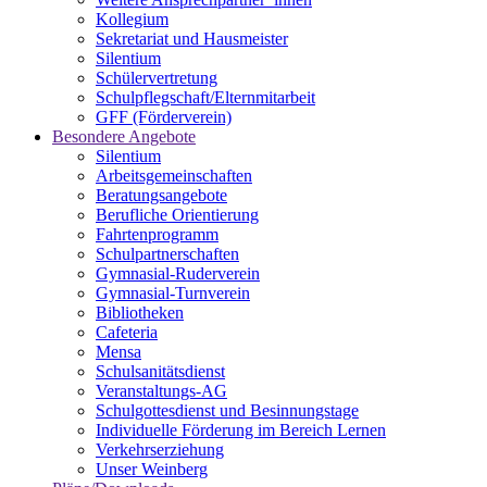
Kollegium
Sekretariat und Hausmeister
Silentium
Schülervertretung
Schulpflegschaft/Elternmitarbeit
GFF (Förderverein)
Besondere Angebote
Silentium
Arbeitsgemeinschaften
Beratungsangebote
Berufliche Orientierung
Fahrtenprogramm
Schulpartnerschaften
Gymnasial-Ruderverein
Gymnasial-Turnverein
Bibliotheken
Cafeteria
Mensa
Schulsanitätsdienst
Veranstaltungs-AG
Schulgottesdienst und Besinnungstage
Individuelle Förderung im Bereich Lernen
Verkehrserziehung
Unser Weinberg