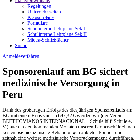
Pläne/Downloads
Regelungen
Unterrichtszeiten
Klausurpläne
Formulare
Schulinterne Lehrpläne Sek I
Schulinterne Lehrpläne Sek II
Mietra-Schließfächer
Suche
Anmeldeverfahren
Sponsorenlauf am BG sichert
medizinische Versorgung in
Peru
Dank des großartigen Erfolgs des diesjährigen Sponsorenlaufs am
BG mit einem Erlös von 15 697,32 € werden wir (der Verein
BEETHOVIANOS INTERNACIONAL – Schule hilft Schule e.
V.) auch in den kommenden Monaten unseren Partnerschüler:innen
kostenlose medizinische Behandlungen anbieten können und
zeitnah eine weitere medizinische Vorsorgekampagne durchführen.