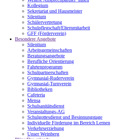
Kollegium
Sekretariat und Hausmeister
Silentium
Schülervertretung
Schulpflegschaft/Elternmitarbeit
GFF (Förderverein)
Besondere Angebote
Silentium
Arbeitsgemeinschaften
Beratungsangebote
Berufliche Orientierung
Fahrtenprogramm
Schulpartnerschaften
Gymnasial-Ruderverein
Gymnasial-Turnverein
Bibliotheken
Cafeteria
Mensa
Schulsanitätsdienst
Veranstaltungs-AG
Schulgottesdienst und Besinnungstage
Individuelle Förderung im Bereich Lernen
Verkehrserziehung
Unser Weinberg