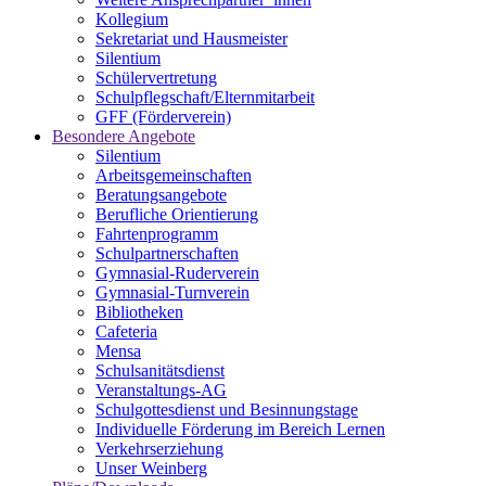
Kollegium
Sekretariat und Hausmeister
Silentium
Schülervertretung
Schulpflegschaft/Elternmitarbeit
GFF (Förderverein)
Besondere Angebote
Silentium
Arbeitsgemeinschaften
Beratungsangebote
Berufliche Orientierung
Fahrtenprogramm
Schulpartnerschaften
Gymnasial-Ruderverein
Gymnasial-Turnverein
Bibliotheken
Cafeteria
Mensa
Schulsanitätsdienst
Veranstaltungs-AG
Schulgottesdienst und Besinnungstage
Individuelle Förderung im Bereich Lernen
Verkehrserziehung
Unser Weinberg