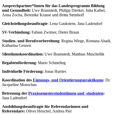
Ansprechpartner*Innen für das Landesprogramm Bildung
und Gesundheit:
Uwe Bramstedt, Philipp Dierker, Jutta Kaibel,
Anna Zocha, Berenike Krause und Britta Steinhoff
Gleichstellungsbeauftragte
: Lena Gaukstern, Jana Ladendorf
SV-Verbindung:
Fabian Zwirner, Dieter Braun
Studien- und Berufsvorbereitung
: Regina Wiege, Romana Ahadi,
Katharina Geusen
Silentiumskoordination:
Uwe Bramstedt, Matthias Muschellik
Begabtenförderung
: Mario Schmeling
Individuelle Förderung:
Jonas Harries
Koordination des
Eignungs- und Orientierungspraktikums
: Dr.
Jacqueline Monschau
Betreuung der
Praxissemesterstudentinnen und -studenten
:
Jana Ladendorf
Ausbildungsbeauftragte für Referendarinnen und
Referendare:
Oliver Heuchel, Andrea Piel