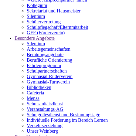
Kollegium
Sekretariat und Hausmeister
Silentium
Schülervertretung
Schulpflegschaft/Elternmitarbeit
GFF (Förderverein)
Besondere Angebote
Silentium
Arbeitsgemeinschaften
Beratungsangebote
Berufliche Orientierung
Fahrtenprogramm
Schulpartnerschaften
Gymnasial-Ruderverein
Gymnasial-Turnverein
Bibliotheken
Cafeteria
Mensa
Schulsanitätsdienst
Veranstaltungs-AG
Schulgottesdienst und Besinnungstage
Individuelle Förderung im Bereich Lernen
Verkehrserziehung
Unser Weinberg