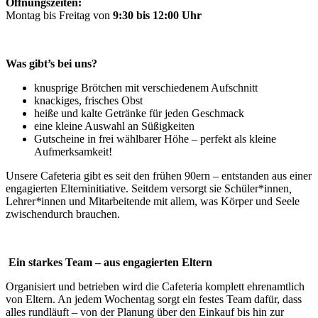
Öffnungszeiten:
Montag bis Freitag von
9:30 bis 12:00 Uhr
Was gibt’s bei uns?
knusprige Brötchen mit verschiedenem Aufschnitt
knackiges, frisches Obst
heiße und kalte Getränke für jeden Geschmack
eine kleine Auswahl an Süßigkeiten
Gutscheine in frei wählbarer Höhe – perfekt als kleine
Aufmerksamkeit!
Unsere Cafeteria gibt es seit den frühen 90ern – entstanden aus einer
engagierten Elterninitiative. Seitdem versorgt sie Schüler*innen
,
Lehrer
*
innen und Mitarbeitende mit allem, was Körper und Seele
zwischendurch brauchen.
Ein starkes Team – aus engagierten Eltern
Organisiert und betrieben wird die Cafeteria komplett ehrenamtlich
von Eltern. An jedem Wochentag sorgt ein festes Team dafür, dass
alles rundläuft – von der Planung über den Einkauf bis hin zur