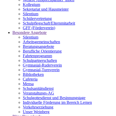
Kollegium
Sekretariat und Hausmeister
Silentium
Schülervertretung
Schulpflegschaft/Elternmitarbeit
GFF (Förderverein)
Besondere Angebote
Silentium
Arbeitsgemeinschaften
Beratungsangebote
Berufliche Orientierung
Fahrtenprogramm
Schulpartnerschaften
Gymnasial-Ruderverein
Gymnasial-Turnverein
Bibliotheken
Cafeteria
Mensa
Schulsanitätsdienst
Veranstaltungs-AG
Schulgottesdienst und Besinnungstage
Individuelle Förderung im Bereich Lernen
Verkehrserziehung
Unser Weinberg