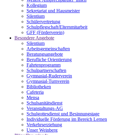
Kollegium
Sekretariat und Hausmeister
Silentium
Schülervertretung
Schulpflegschaft/Elternmitarbeit
GFF (Förderverein)
Besondere Angebote
Silentium
Arbeitsgemeinschaften
Beratungsangebote
Berufliche Orientierung
Fahrtenprogramm
Schulpartnerschaften
Gymnasial-Ruderverein
Gymnasial-Turnverein
Bibliotheken
Cafeteria
Mensa
Schulsanitätsdienst
Veranstaltungs-AG
Schulgottesdienst und Besinnungstage
Individuelle Förderung im Bereich Lernen
Verkehrserziehung
Unser Weinberg