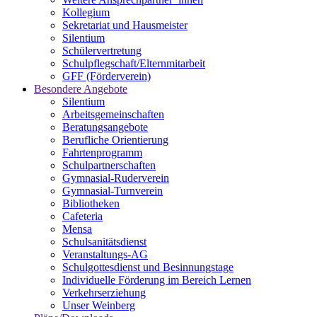
Kollegium
Sekretariat und Hausmeister
Silentium
Schülervertretung
Schulpflegschaft/Elternmitarbeit
GFF (Förderverein)
Besondere Angebote
Silentium
Arbeitsgemeinschaften
Beratungsangebote
Berufliche Orientierung
Fahrtenprogramm
Schulpartnerschaften
Gymnasial-Ruderverein
Gymnasial-Turnverein
Bibliotheken
Cafeteria
Mensa
Schulsanitätsdienst
Veranstaltungs-AG
Schulgottesdienst und Besinnungstage
Individuelle Förderung im Bereich Lernen
Verkehrserziehung
Unser Weinberg