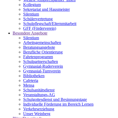
Kollegium
Sekretariat und Hausmeister
Silentium
Schülervertretung
Schulpflegschaft/Elternmitarbeit
GFF (Förderverein)
Besondere Angebote
Silentium
Arbeitsgemeinschaften
Beratungsangebote
Berufliche Orientierung
Fahrtenprogramm
Schulpartnerschaften
Gymnasial-Ruderverein
Gymnasial-Turnverein
Bibliotheken
Cafeteria
Mensa
Schulsanitätsdienst
Veranstaltungs-AG
Schulgottesdienst und Besinnungstage
Individuelle Förderung im Bereich Lernen
Verkehrserziehung
Unser Weinberg