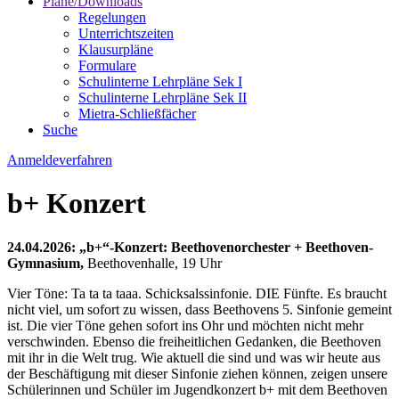
Pläne/Downloads
Regelungen
Unterrichtszeiten
Klausurpläne
Formulare
Schulinterne Lehrpläne Sek I
Schulinterne Lehrpläne Sek II
Mietra-Schließfächer
Suche
Anmeldeverfahren
b+ Konzert
24.04.2026: „b+“-Konzert: Beethovenorchester + Beethoven-
Gymnasium,
Beethovenhalle, 19 Uhr
Vier Töne: Ta ta ta taaa. Schicksalssinfonie. DIE Fünfte. Es braucht
nicht viel, um sofort zu wissen, dass Beethovens 5. Sinfonie gemeint
ist. Die vier Töne gehen sofort ins Ohr und möchten nicht mehr
verschwinden. Ebenso die freiheitlichen Gedanken, die Beethoven
mit ihr in die Welt trug. Wie aktuell die sind und was wir heute aus
der Beschäftigung mit dieser Sinfonie ziehen können, zeigen unsere
Schülerinnen und Schüler im Jugendkonzert b+ mit dem Beethoven