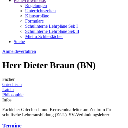
Pläne/Downloads
Regelungen
Unterrichtszeiten
Klausurpläne
Formulare
Schulinterne Lehrpläne Sek I
Schulinterne Lehrpläne Sek II
Mietra-Schließfächer
Suche
Anmeldeverfahren
Herr Dieter Braun (BN)
Fächer
Griechisch
Latein
Philosophie
Infos
Fachleiter Griechisch und Kernseminarleiter am Zentrum für
schulische Lehrerausbildung (ZfsL). SV-Verbindungslehrer.
Termine