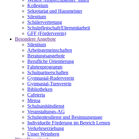
Kollegium
Sekretariat und Hausmeister
Silentium
Schülervertretung
Schulpflegschaft/Elternmitarbeit
GFF (Förderverein)
Besondere Angebote
Silentium
Arbeitsgemeinschaften
Beratungsangebote
Berufliche Orientierung
Fahrtenprogramm
Schulpartnerschaften
Gymnasial-Ruderverein
Gymnasial-Turnverein
Bibliotheken
Cafeteria
Mensa
Schulsanitätsdienst
Veranstaltungs-AG
Schulgottesdienst und Besinnungstage
Individuelle Förderung im Bereich Lernen
Verkehrserziehung
Unser Weinberg