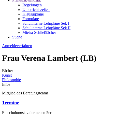
Pläne/Downloads
Regelungen
Unterrichtszeiten
Klausurpläne
Formulare
Schulinterne Lehrpläne Sek I
Schulinterne Lehrpläne Sek II
Mietra-Schließfächer
Suche
Anmeldeverfahren
Frau Verena Lambert (LB)
Fächer
Kunst
Philosophie
Infos
Mitglied des Beratungsteams.
Termine
Einschulungstag der neuen 5er