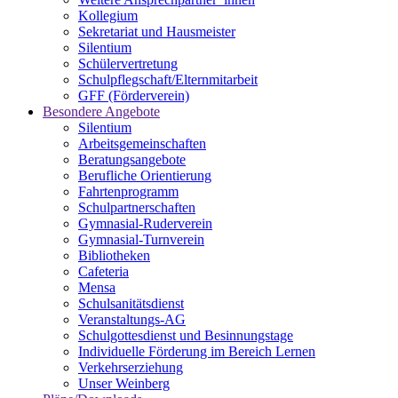
Kollegium
Sekretariat und Hausmeister
Silentium
Schülervertretung
Schulpflegschaft/Elternmitarbeit
GFF (Förderverein)
Besondere Angebote
Silentium
Arbeitsgemeinschaften
Beratungsangebote
Berufliche Orientierung
Fahrtenprogramm
Schulpartnerschaften
Gymnasial-Ruderverein
Gymnasial-Turnverein
Bibliotheken
Cafeteria
Mensa
Schulsanitätsdienst
Veranstaltungs-AG
Schulgottesdienst und Besinnungstage
Individuelle Förderung im Bereich Lernen
Verkehrserziehung
Unser Weinberg