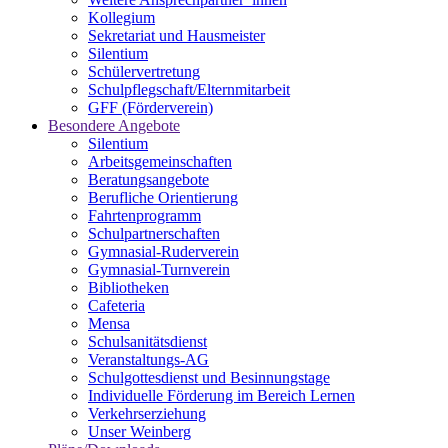
Kollegium
Sekretariat und Hausmeister
Silentium
Schülervertretung
Schulpflegschaft/Elternmitarbeit
GFF (Förderverein)
Besondere Angebote
Silentium
Arbeitsgemeinschaften
Beratungsangebote
Berufliche Orientierung
Fahrtenprogramm
Schulpartnerschaften
Gymnasial-Ruderverein
Gymnasial-Turnverein
Bibliotheken
Cafeteria
Mensa
Schulsanitätsdienst
Veranstaltungs-AG
Schulgottesdienst und Besinnungstage
Individuelle Förderung im Bereich Lernen
Verkehrserziehung
Unser Weinberg