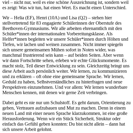
viel – nicht nur, weil es eine schöne Auszeichnung ist, sondern weil
es zeigt: Was wir tun, hat einen Wert. Es macht einen Unterschied.
Wir – Helia (EF), Henri (10A) und Lisa (Q2) – stehen hier
stellvertretend für 83 engagierte Schülerinnen der Oberstufe des
Beethoven-Gymnasiums. Wir alle arbeiten ehrenamtlich mit den
Schüler*innen der internationalen Vorbereitungsklasse. Als
Helfer*innen begleiten wir unsere Schüler*innen durch Höhen und
Tiefen, wir lachen und weinen zusammen. Nicht immer spiegeln
sich unsere gemeinsamen Mühen sofort in Noten wider, was
manchmal frustrierend sein kann – auf beiden Seiten. Aber wenn
wir dann Fortschritte sehen, erleben wir echte Glücksmomente. Es
macht stolz, Teil dieser Entwicklung zu sein. Gleichzeitig bringt uns
diese Arbeit auch persönlich weiter. Wir lernen, zu kommunizieren
und zu erklären – oft ohne eine gemeinsame Sprache. Wir lernen,
Geduld zu haben, Selbstverständliches zu hinterfragen und neue
Perspektiven einzunehmen. Und vor allem: Wir lernen wunderbare
Menschen kennen, mit denen wir gerne Zeit verbringen.
Dabei geht es nie nur um Schulstoff. Es geht darum, Orientierung zu
geben, Vertrauen aufzubauen und Mut zu machen. Denn in einem
neuen Land mit einer neuen Sprache klarzukommen, ist eine große
Herausforderung. Wenn wir ein Stück Sicherheit, Struktur oder
einfach das Gefühl geben konnten: Du bist nicht allein – dann hat
sich unsere Arbeit gelohnt.