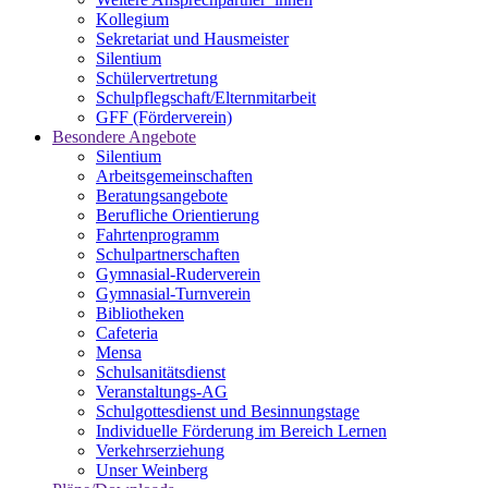
Kollegium
Sekretariat und Hausmeister
Silentium
Schülervertretung
Schulpflegschaft/Elternmitarbeit
GFF (Förderverein)
Besondere Angebote
Silentium
Arbeitsgemeinschaften
Beratungsangebote
Berufliche Orientierung
Fahrtenprogramm
Schulpartnerschaften
Gymnasial-Ruderverein
Gymnasial-Turnverein
Bibliotheken
Cafeteria
Mensa
Schulsanitätsdienst
Veranstaltungs-AG
Schulgottesdienst und Besinnungstage
Individuelle Förderung im Bereich Lernen
Verkehrserziehung
Unser Weinberg