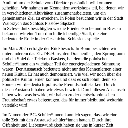
Auditorium der Schule vom Direktor persönlich willkommen
geheißen. Wir nahmen an Kennenlernworkshops teil, bei denen wir
in verschiedenen Aktivitäten zusammenarbeiteten, um ein
gemeinsames Ziel zu erreichen. In Polen besuchten wir in der Stadt
Wałbrzych das Schloss Piastów Śląskich.
In Schweidnitz besichtigten wir die Friedenskirche und in Breslau
bekamen wir eine Tour durch die lebendige Stadt, die eine
bedeutende Rolle in der Geschichte Schlesiens spielte.
Im März 2025 erfolgte der Rückbesuch. In Bonn besuchten wir
unter anderem das EL-DE-Haus, den Drachenfels, den Sprungraum
und ein Spiel der Telekom Baskets, bei dem die polnischen
Schüler*innen ein wichtiger Teil der energiegeladenen Stimmung
waren. Der Austausch bedeutete nicht nur das Kennenlernen einer
neuen Kultur. Er hat auch demonstriert, wie viel wir noch über die
polnische Kultur lernen können und dass es sich lohnt, denn so
können wir die deutsch-polnische Freundschaft stärken. Durch
diesen Austausch haben wir etwas bewirkt. Durch diesen Austausch
haben wir etwas bewirkt, wir haben zu der deutsch-polnischen
Freundschaft etwas beigetragen, das für immer bleibt und weiterhin
verstärkt wird!
Im Namen der BG-Schüler*innen kann ich sagen, dass wir eine
tolle Zeit mit den Austauschschüler*innen hatten. Durch ihre
Offenheit und Liebenswürdigkeit haben sie uns in kurzer Zeit