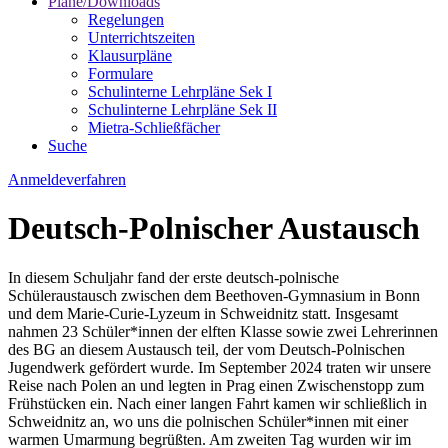
Pläne/Downloads
Regelungen
Unterrichtszeiten
Klausurpläne
Formulare
Schulinterne Lehrpläne Sek I
Schulinterne Lehrpläne Sek II
Mietra-Schließfächer
Suche
Anmeldeverfahren
Deutsch-Polnischer Austausch
In diesem Schuljahr fand der erste deutsch-polnische
Schüleraustausch zwischen dem Beethoven-Gymnasium in Bonn
und dem Marie-Curie-Lyzeum in Schweidnitz statt. Insgesamt
nahmen 23 Schüler*innen der elften Klasse sowie zwei Lehrerinnen
des BG an diesem Austausch teil, der vom Deutsch-Polnischen
Jugendwerk gefördert wurde. Im September 2024 traten wir unsere
Reise nach Polen an und legten in Prag einen Zwischenstopp zum
Frühstücken ein. Nach einer langen Fahrt kamen wir schließlich in
Schweidnitz an, wo uns die polnischen Schüler*innen mit einer
warmen Umarmung begrüßten. Am zweiten Tag wurden wir im