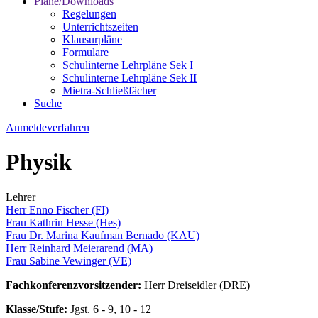
Pläne/Downloads
Regelungen
Unterrichtszeiten
Klausurpläne
Formulare
Schulinterne Lehrpläne Sek I
Schulinterne Lehrpläne Sek II
Mietra-Schließfächer
Suche
Anmeldeverfahren
Physik
Lehrer
Herr Enno Fischer (FI)
Frau Kathrin Hesse (Hes)
Frau Dr. Marina Kaufman Bernado (KAU)
Herr Reinhard Meierarend (MA)
Frau Sabine Vewinger (VE)
Fachkonferenzvorsitzender:
Herr Dreiseidler (DRE)
Klasse/Stufe:
Jgst. 6 - 9, 10 - 12