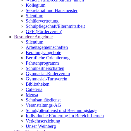
Kollegium
Sekretariat und Hausmeister
Silentium
Schülervertretung
Schulpflegschaft/Elternmitarbeit
GFF (Förderverein)
Besondere Angebote
Silentium
Arbeitsgemeinschaften
Beratungsangebote
Berufliche Orientierung
Fahrtenprogramm
Schulpartnerschaften
Gymnasial-Ruderverein
Gymnasial-Turnverein
Bibliotheken
Cafeteria
Mensa
Schulsanitätsdienst
Veranstaltungs-AG
Schulgottesdienst und Besinnungstage
Individuelle Förderung im Bereich Lernen
Verkehrserziehung
Unser Weinberg